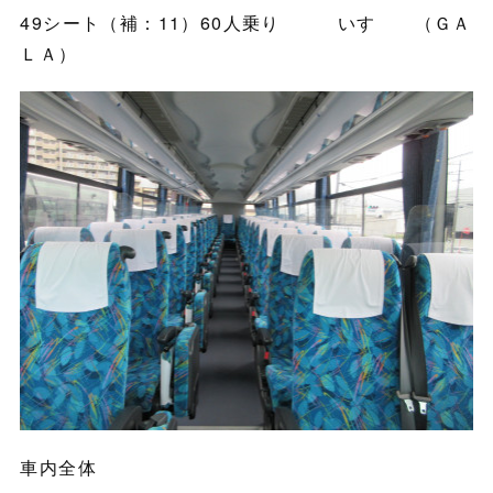
49シート（補：11）60人乗り いすゞ （ＧＡ
ＬＡ）
車内全体