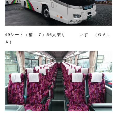
49シート（補：７）56人乗り いすゞ（ＧＡＬ
Ａ）